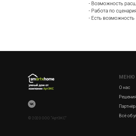
- Возможность расш
- Работа по сценари
- Есть возможность
МЕНЮ
О нас
Решени
Партнёр
Всё об 
© 2020 ООО "АртЭКС"