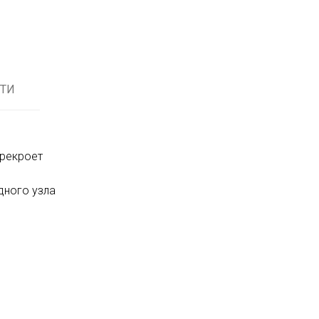
ТИ
ерекроет
дного узла